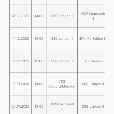
2
DSW Darmstadt
(
07.12.2025
14:00
SSG Langen II
III
2
2
(
14.12.2025
14:00
SSG Langen II
SKV Mörfelden III
2
2
(
14.12.2025
15:00
SSG Langen II
TGS Hausen
2
2
VSG
(
18.01.2026
14:00
SSG Langen II
Dieburg/Münster
1
2
DSW Darmstadt
(
24.01.2026
15:00
SSG Langen II
III
2
2