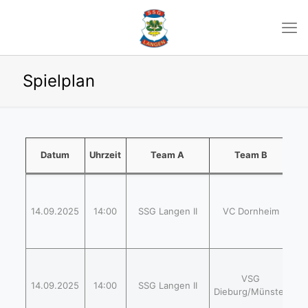
Spielplan
Datum
Uhrzeit
Team A
Team B
Er
(
14.09.2025
14:00
SSG Langen II
VC Dornheim
2
2
2
(
VSG
14.09.2025
14:00
SSG Langen II
2
Dieburg/Münster