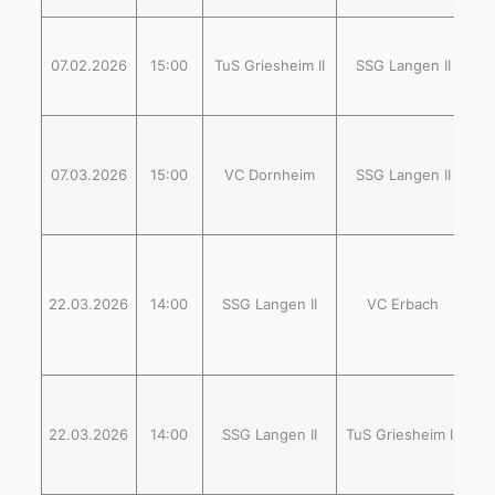
(
07.02.2026
15:00
TuS Griesheim II
SSG Langen II
1
1
(
07.03.2026
15:00
VC Dornheim
SSG Langen II
1
1
1
(
2
22.03.2026
14:00
SSG Langen II
VC Erbach
2
2
(
22.03.2026
14:00
SSG Langen II
TuS Griesheim III
2
2
2