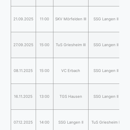
2
(
21.09.2025
11:00
SKV Mörfelden III
SSG Langen II
2
1
(
27.09.2025
15:00
TuS Griesheim III
SSG Langen II
2
(
08.11.2025
15:00
VC Erbach
SSG Langen II
1
2
(
16.11.2025
13:00
TGS Hausen
SSG Langen II
1
1
(
07.12.2025
14:00
SSG Langen II
TuS Griesheim II
2