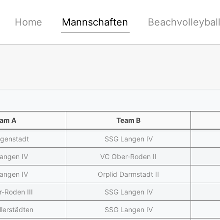
Home
Mannschaften
Beachvolleybal
am A
Team B
igenstadt
SSG Langen IV
angen IV
VC Ober-Roden II
angen IV
Orplid Darmstadt II
-Roden III
SSG Langen IV
lerstädten
SSG Langen IV