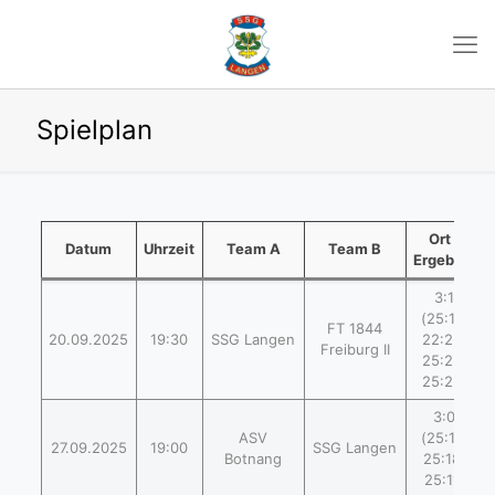
Spielplan
Ort /
Datum
Uhrzeit
Team A
Team B
Ergebnis
3:1
(25:19,
FT 1844
20.09.2025
19:30
SSG Langen
22:25,
Freiburg II
25:22,
25:22)
3:0
ASV
(25:15,
27.09.2025
19:00
SSG Langen
Botnang
25:18,
25:11)