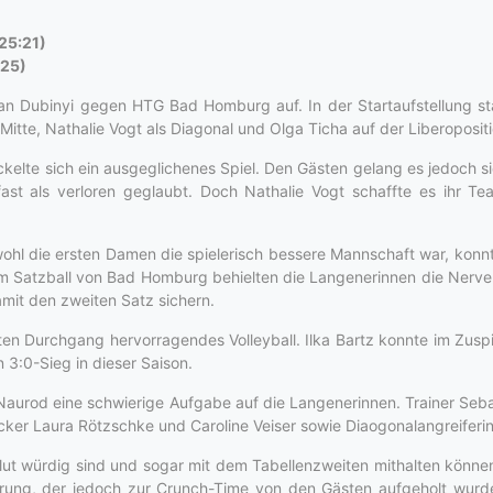
25:21)
:25)
n Dubinyi gegen HTG Bad Homburg auf. In der Startaufstellung sta
tte, Nathalie Vogt als Diagonal und Olga Ticha auf der Liberopositi
ckelte sich ein ausgeglichenes Spiel. Den Gästen gelang es jedoch 
 als verloren geglaubt. Doch Nathalie Vogt schaffte es ihr Tea
wohl die ersten Damen die spielerisch bessere Mannschaft war, konnt
im Satzball von Bad Homburg behielten die Langenerinnen die Nerve
it den zweiten Satz sichern.
n Durchgang hervorragendes Volleyball. Ilka Bartz konnte im Zuspiel
 3:0-Sieg in dieser Saison.
rod eine schwierige Aufgabe auf die Langenerinnen. Trainer Sebastia
ker Laura Rötzschke und Caroline Veiser sowie Diaogonalangreiferin 
lut würdig sind und sogar mit dem Tabellenzweiten mithalten können
rung, der jedoch zur Crunch-Time von den Gästen aufgeholt wurde.