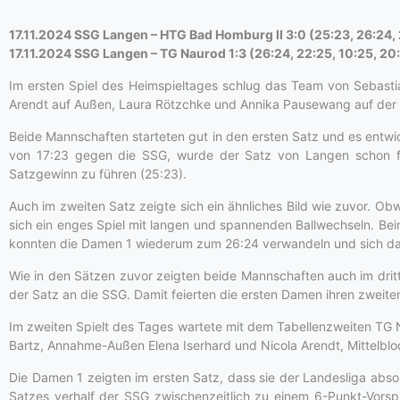
17.11.2024 SSG Langen – HTG Bad Homburg II 3:0 (25:23, 26:24, 
17.11.2024 SSG Langen – TG Naurod 1:3 (26:24, 22:25, 10:25, 20
Im ersten Spiel des Heimspieltages schlug das Team von Sebastia
Arendt auf Außen, Laura Rötzchke und Annika Pausewang auf der Mi
Beide Mannschaften starteten gut in den ersten Satz und es entwi
von 17:23 gegen die SSG, wurde der Satz von Langen schon fast
Satzgewinn zu führen (25:23).
Auch im zweiten Satz zeigte sich ein ähnliches Bild wie zuvor. Ob
sich ein enges Spiel mit langen und spannenden Ballwechseln. Be
konnten die Damen 1 wiederum zum 26:24 verwandeln und sich dam
Wie in den Sätzen zuvor zeigten beide Mannschaften auch im dritte
der Satz an die SSG. Damit feierten die ersten Damen ihren zweiten
Im zweiten Spielt des Tages wartete mit dem Tabellenzweiten TG Nau
Bartz, Annahme-Außen Elena Iserhard und Nicola Arendt, Mittelbloc
Die Damen 1 zeigten im ersten Satz, dass sie der Landesliga abso
Satzes verhalf der SSG zwischenzeitlich zu einem 6-Punkt-Vorsp