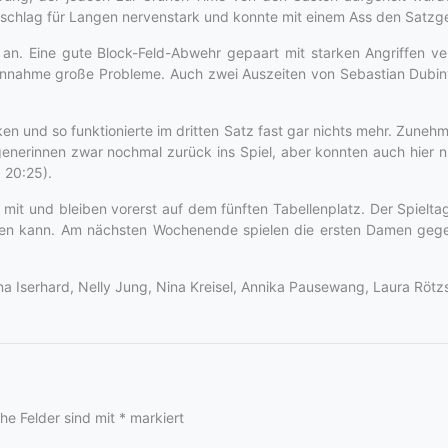
chlag für Langen nervenstark und konnte mit einem Ass den Satzgew
g an. Eine gute Block-Feld-Abwehr gepaart mit starken Angriffen v
Annahme große Probleme. Auch zwei Auszeiten von Sebastian Dubiny
en und so funktionierte im dritten Satz fast gar nichts mehr. Zune
enerinnen zwar nochmal zurück ins Spiel, aber konnten auch hier ni
 20:25).
it und bleiben vorerst auf dem fünften Tabellenplatz. Der Spieltag
ten kann. Am nächsten Wochenende spielen die ersten Damen gegen 
ena Iserhard, Nelly Jung, Nina Kreisel, Annika Pausewang, Laura Röt
che Felder sind mit
*
markiert