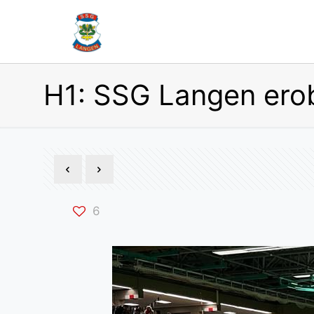
H1: SSG Langen erob
6