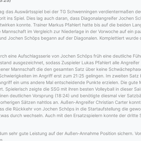
5:25)
g das Auswärtsspiel bei der TG Schwenningen verdientermaßen deu
orit ins Spiel. Dies lag auch daran, dass Diagonalangreifer Jochen
wirken konnte. Trainer Markus Pfahlert hatte bis auf die beiden La
ie Mannschaft im Vergleich zur Niederlage in der Vorwoche auf ein pa
und Jochen Schöps begann auf der Diagonalen. Komplettiert wurde d
urch eine Aufschlagsserie von Jochen Schöps früh eine deutliche Fü
 stand ausgezeichnet, sodass Zuspieler Lukas Pfahlert alle Angreifer
gener Mannschaft die den gesamten Satz über keine Schwächephase 
Schwierigkeiten im Angriff erst zum 21:25 gelingen. Im zweiten Sat
 Angriff ein ums andere Mal entscheidende Punkte erzielen. Die gute
. Spielerisch zeigte die SSG mit ihren besten Volleyball in dieser S
 einen deutlichen Vorsprung (18:24) und benötigte diesmal vier Satzb
orherigen Sätzen nahtlos an. Außen-Angreifer Christian Carter konnt
 die Rückkehr von Jochen Schöps in die Startaufstellung die gewo
twas durch wechseln. Auch mit den Ersatzspielern konnte der dritte 
dum sehr gute Leistung auf der Außen-Annahme Position sichern. Vor 
g.