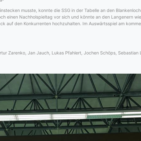
einstecken musste, konnte die SSG in der Tabelle an den Blankenloche
h einen Nachholspieltag vor sich und könnte an den Langenern wiede
uck auf den Konkurrenten hochzuhalten. Im Auswärtsspiel am kommen
, Artur Zarenko, Jan Jauch, Lukas Pfahlert, Jochen Schöps, Sebastian 