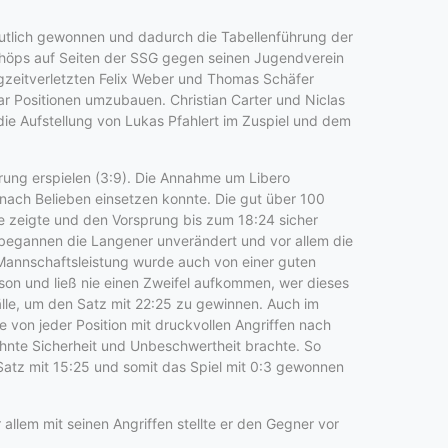
tlich gewonnen und dadurch die Tabellenführung der
 Schöps auf Seiten der SSG gegen seinen Jugendverein
ngzeitverletzten Felix Weber und Thomas Schäfer
ar Positionen umzubauen. Christian Carter und Niclas
ie Aufstellung von Lukas Pfahlert im Zuspiel und dem
hrung erspielen (3:9). Die Annahme um Libero
 nach Belieben einsetzen konnte. Die gut über 100
zeigte und den Vorsprung bis zum 18:24 sicher
z begannen die Langener unverändert und vor allem die
 Mannschaftsleistung wurde auch von einer guten
aison und ließ nie einen Zweifel aufkommen, wer dieses
älle, um den Satz mit 22:25 zu gewinnen. Auch im
e von jeder Position mit druckvollen Angriffen nach
hnte Sicherheit und Unbeschwertheit brachte. So
Satz mit 15:25 und somit das Spiel mit 0:3 gewonnen
allem mit seinen Angriffen stellte er den Gegner vor