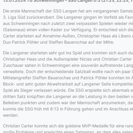
13.01.2024 TG Schwenningen – SSG Langen 0:3 (21:25, 22:25, 1
Die erste Mannschaft der SSG Langen hat am vergangenen Samsta
3. Liga Süd zurückerobert. Die Langener gingen im Vorfeld als Fav
aus Schwenningen nach zuletzt zwei verpassten Spielen wieder mit
(Saisonaus) einen vollen Kader zur Verfügung. Er entschied sich d
Carter starteten auf Annahme-Außen, Christopher Haas als Libero 
Duo Patrick Pöhler und Steffen Bauerochse auf der Mitte.
Die Langener starteten sehr gut ins Spiel und konnten sich auch d
Christopher Haas und die Außenspieler Niclas und Christian Carter
Zuschauer sahen in Schwenningen eine souverän auftretende Lan
verwaltete. Doch der entscheidende Satzball wollte nach ein paar 
Mittelangreifer Steffen Bauerochse und Patrick Pöhler konnten im
Block- und sehr guten Abwehrarbeit auf Langener Seite komplettiert
Spiel als Sieger verlassen würde. Die SSG erspielte sich abermals
dritten Satz knüpften die Langener an die Leistung in den beiden v
Belieben punkten und zudem war der Mannschaft anzumerken, dass
konnte die SSG früh mit 6:13 in Führung gehen und im Anschluss e
werden.
Christian Carter konnte sich die goldene MVP-Medaille für eine run
große Probleme und erwischte einen Sahnetag, an dem alles gelan