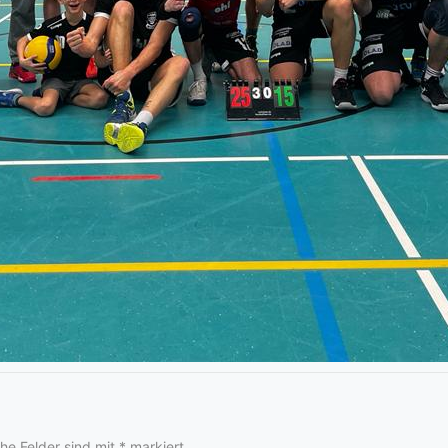
che Felder sind mit
*
markiert