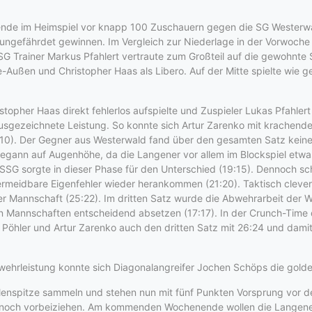
nde im Heimspiel vor knapp 100 Zuschauern gegen die SG Westerwald
ungefährdet gewinnen. Im Vergleich zur Niederlage in der Vorwoche 
G Trainer Markus Pfahlert vertraute zum Großteil auf die gewohnte S
-Außen und Christopher Haas als Libero. Auf der Mitte spielte wie g
stopher Haas direkt fehlerlos aufspielte und Zuspieler Lukas Pfahler
ausgezeichnete Leistung. So konnte sich Artur Zarenko mit krachenden
(16:10). Der Gegner aus Westerwald fand über den gesamten Satz kei
begann auf Augenhöhe, da die Langener vor allem im Blockspiel etwa
SSG sorgte in dieser Phase für den Unterschied (19:15). Dennoch sch
vermeidbare Eigenfehler wieder herankommen (21:20). Taktisch cleve
Mannschaft (25:22). Im dritten Satz wurde die Abwehrarbeit der Wes
n Mannschaften entscheidend absetzen (17:17). In der Crunch-Time 
Pöhler und Artur Zarenko auch den dritten Satz mit 26:24 und damit 
 Abwehrleistung konnte sich Diagonalangreifer Jochen Schöps die gold
lenspitze sammeln und stehen nun mit fünf Punkten Vorsprung vor de
 noch vorbeiziehen. Am kommenden Wochenende wollen die Langener