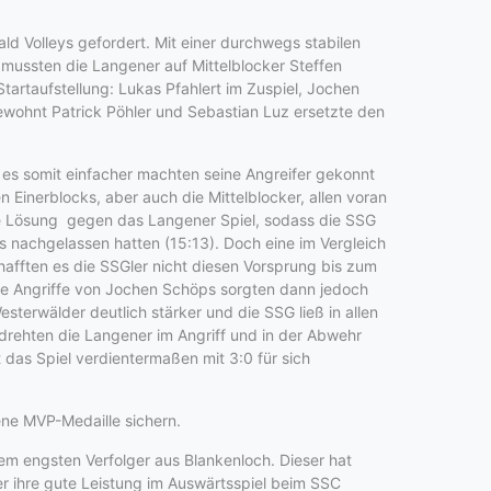
 Volleys gefordert. Mit einer durchwegs stabilen
mussten die Langener auf Mittelblocker Steffen
tartaufstellung: Lukas Pfahlert im Zuspiel, Jochen
ewohnt Patrick Pöhler und Sebastian Luz ersetzte den
t es somit einfacher machten seine Angreifer gekonnt
 Einerblocks, aber auch die Mittelblocker, allen voran
ne Lösung gegen das Langener Spiel, sodass die SSG
s nachgelassen hatten (15:13). Doch eine im Vergleich
afften es die SSGler nicht diesen Vorsprung bis zum
re Angriffe von Jochen Schöps sorgten dann jedoch
terwälder deutlich stärker und die SSG ließ in allen
drehten die Langener im Angriff und in der Abwehr
das Spiel verdientermaßen mit 3:0 für sich
ene MVP-Medaille sichern.
m engsten Verfolger aus Blankenloch. Dieser hat
 ihre gute Leistung im Auswärtsspiel beim SSC