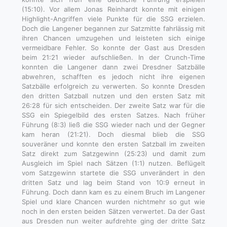
(15:10). Vor allem Jonas Reinhardt konnte mit einigen
Highlight-Angriffen viele Punkte für die SSG erzielen.
Doch die Langener begannen zur Satzmitte fahrlässig mit
ihren Chancen umzugehen und leisteten sich einige
vermeidbare Fehler. So konnte der Gast aus Dresden
beim 21:21 wieder aufschließen. In der Crunch-Time
konnten die Langener dann zwei Dresdner Satzbälle
abwehren, schafften es jedoch nicht ihre eigenen
Satzbälle erfolgreich zu verwerten. So konnte Dresden
den dritten Satzball nutzen und den ersten Satz mit
26:28 für sich entscheiden. Der zweite Satz war für die
SSG ein Spiegelbild des ersten Satzes. Nach früher
Führung (8:3) ließ die SSG wieder nach und der Gegner
kam heran (21:21). Doch diesmal blieb die SSG
souveräner und konnte den ersten Satzball im zweiten
Satz direkt zum Satzgewinn (25:23) und damit zum
Ausgleich im Spiel nach Sätzen (1:1) nutzen. Beflügelt
vom Satzgewinn startete die SSG unverändert in den
dritten Satz und lag beim Stand von 10:9 erneut in
Führung. Doch dann kam es zu einem Bruch im Langener
Spiel und klare Chancen wurden nichtmehr so gut wie
noch in den ersten beiden Sätzen verwertet. Da der Gast
aus Dresden nun weiter aufdrehte ging der dritte Satz