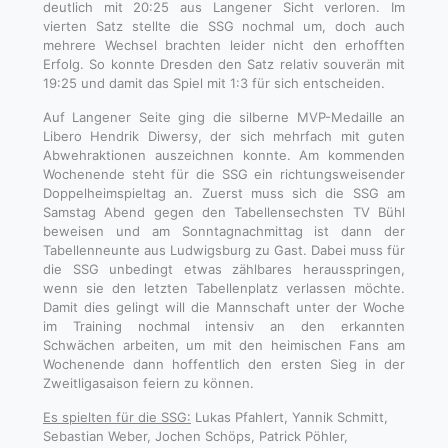
deutlich mit 20:25 aus Langener Sicht verloren. Im
vierten Satz stellte die SSG nochmal um, doch auch
mehrere Wechsel brachten leider nicht den erhofften
Erfolg. So konnte Dresden den Satz relativ souverän mit
19:25 und damit das Spiel mit 1:3 für sich entscheiden.
Auf Langener Seite ging die silberne MVP-Medaille an
Libero Hendrik Diwersy, der sich mehrfach mit guten
Abwehraktionen auszeichnen konnte. Am kommenden
Wochenende steht für die SSG ein richtungsweisender
Doppelheimspieltag an. Zuerst muss sich die SSG am
Samstag Abend gegen den Tabellensechsten TV Bühl
beweisen und am Sonntagnachmittag ist dann der
Tabellenneunte aus Ludwigsburg zu Gast. Dabei muss für
die SSG unbedingt etwas zählbares herausspringen,
wenn sie den letzten Tabellenplatz verlassen möchte.
Damit dies gelingt will die Mannschaft unter der Woche
im Training nochmal intensiv an den erkannten
Schwächen arbeiten, um mit den heimischen Fans am
Wochenende dann hoffentlich den ersten Sieg in der
Zweitligasaison feiern zu können.
Es spielten für die SSG:
Lukas Pfahlert, Yannik Schmitt,
Sebastian Weber, Jochen Schöps, Patrick Pöhler,