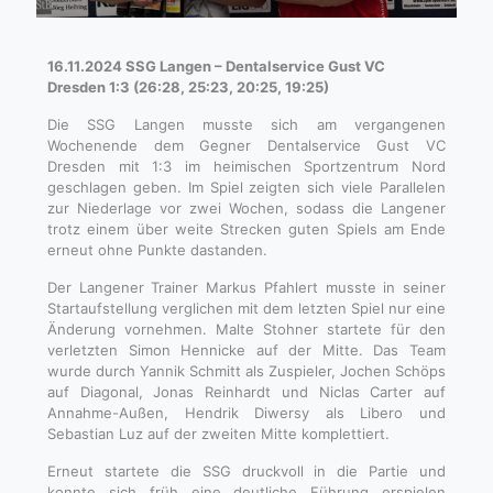
16.11.2024 SSG Langen – Dentalservice Gust VC
Dresden 1:3 (26:28, 25:23, 20:25, 19:25)
Die SSG Langen musste sich am vergangenen
Wochenende dem Gegner Dentalservice Gust VC
Dresden mit 1:3 im heimischen Sportzentrum Nord
geschlagen geben. Im Spiel zeigten sich viele Parallelen
zur Niederlage vor zwei Wochen, sodass die Langener
trotz einem über weite Strecken guten Spiels am Ende
erneut ohne Punkte dastanden.
Der Langener Trainer Markus Pfahlert musste in seiner
Startaufstellung verglichen mit dem letzten Spiel nur eine
Änderung vornehmen. Malte Stohner startete für den
verletzten Simon Hennicke auf der Mitte. Das Team
wurde durch Yannik Schmitt als Zuspieler, Jochen Schöps
auf Diagonal, Jonas Reinhardt und Niclas Carter auf
Annahme-Außen, Hendrik Diwersy als Libero und
Sebastian Luz auf der zweiten Mitte komplettiert.
Erneut startete die SSG druckvoll in die Partie und
konnte sich früh eine deutliche Führung erspielen