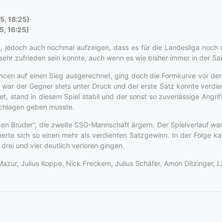
5, 18:25)
5, 16:25)
, jedoch auch nochmal aufzeigen, dass es für die Landesliga noch n
sehr zufrieden sein konnte, auch wenn es wie bisher immer in der Sa
ncen auf einen Sieg ausgerechnet, ging doch die Formkurve vor der 
n war der Gegner stets unter Druck und der erste Satz konnte verd
et, stand in diesem Spiel stabil und der sonst so zuverlässige Angr
schlagen geben musste.
en Bruder“, die zweite SSG-Mannschaft ärgern. Der Spielverlauf war l
rte sich so einen mehr als verdienten Satzgewinn. In der Folge k
rei und vier deutlich verloren gingen.
Mazur, Julius Koppe, Nick Freckem, Julius Schäfer, Amon Ditzinger, L