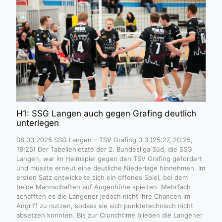
H1: SSG Langen auch gegen Grafing deutlich
unterlegen
08.03.2025 SSG Langen – TSV Grafing 0:3 (25:27, 20:25,
18:25) Der Tabellenletzte der 2. Bundesliga Süd, die SSG
Langen, war im Heimspiel gegen den TSV Grafing gefordert
und musste erneut eine deutliche Niederlage hinnehmen. Im
ersten Satz entwickelte sich ein offenes Spiel, bei dem
beide Mannschaften auf Augenhöhe spielten. Mehrfach
schafften es die Langener jedoch nicht ihre Chancen im
Angriff zu nutzen, sodass sie sich punktetechnisch nicht
absetzen konnten. Bis zur Crunchtime blieben die Langener