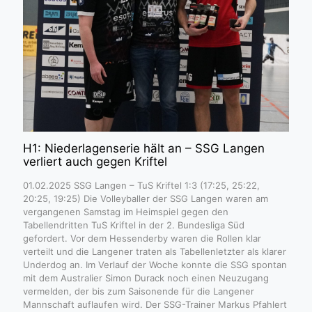
H1: Niederlagenserie hält an – SSG Langen
verliert auch gegen Kriftel
01.02.2025 SSG Langen – TuS Kriftel 1:3 (17:25, 25:22,
20:25, 19:25) Die Volleyballer der SSG Langen waren am
vergangenen Samstag im Heimspiel gegen den
Tabellendritten TuS Kriftel in der 2. Bundesliga Süd
gefordert. Vor dem Hessenderby waren die Rollen klar
verteilt und die Langener traten als Tabellenletzter als klarer
Underdog an. Im Verlauf der Woche konnte die SSG spontan
mit dem Australier Simon Durack noch einen Neuzugang
vermelden, der bis zum Saisonende für die Langener
Mannschaft auflaufen wird. Der SSG-Trainer Markus Pfahlert