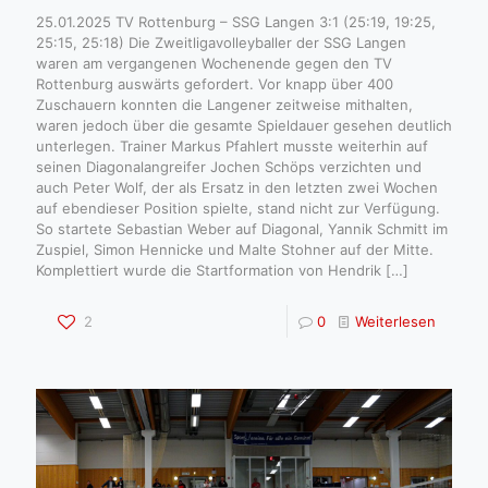
25.01.2025 TV Rottenburg – SSG Langen 3:1 (25:19, 19:25,
25:15, 25:18) Die Zweitligavolleyballer der SSG Langen
waren am vergangenen Wochenende gegen den TV
Rottenburg auswärts gefordert. Vor knapp über 400
Zuschauern konnten die Langener zeitweise mithalten,
waren jedoch über die gesamte Spieldauer gesehen deutlich
unterlegen. Trainer Markus Pfahlert musste weiterhin auf
seinen Diagonalangreifer Jochen Schöps verzichten und
auch Peter Wolf, der als Ersatz in den letzten zwei Wochen
auf ebendieser Position spielte, stand nicht zur Verfügung.
So startete Sebastian Weber auf Diagonal, Yannik Schmitt im
Zuspiel, Simon Hennicke und Malte Stohner auf der Mitte.
Komplettiert wurde die Startformation von Hendrik
[…]
2
0
Weiterlesen