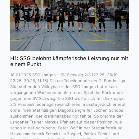
H1: SSG belohnt kämpferische Leistung nur mit
einem Punkt
18.01.2025 SSG Langen – SV Schwaig 2:3 (22:25, 25:19,
22:25, 30:28, 11:15) Die am Tabellenende der 2. Bundesliga
Süd stehenden Volleyballer der SSG Langen hatten am
vergangenen Wochenende ihr erstes Spiel der Rückrunde
gegen den SV Schwaig. Die SSG wollte sich für die knappe
2:3 Hinspielniederlage revanchieren, musste jedoch erneut
ohne ihren etatmäßigen Diagonalangreifer Jochen Schöps
auskommen, der krankheitsbedingt fehlte. So brachte der
Langener Trainer Markus Pfahlert auf dieser Position, wie
schon in der Vorwoche, Peter Wolf in der Startaufstellung.
Hinzu kam Yannik Schmitt im Zuspiel, Patrick Pöhler und