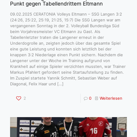
Punkt gegen Tabellendrittem Eltmann
09.02.2025 CERATONIA Volleys Eltmann – SSG Langen 3:2
(24:26, 25:22, 25:19, 21:25, 15:7) Die SSG Langen war am
vergangenen Sonntag in der 2. Volleyball Bundesliga Süd
beim Vorjahresmeister VC Eltmann zu Gast. Als
Tabellenletzter traten die Langener erneut in der
Underdogrolle an, zeigten jedoch über das gesamte Spiel
eine gute Leistung und konnten sich letztlich bei der
knappen 3:2 Niederlage einen Punkt sichern. Nachdem die
Langener unter der Woche im Training aufgrund von
Krankheit auf einige Spieler verzichten mussten, war Trainer
Markus Pfahlert gefordert seine Startaufstellung zu finden.
Im Zuspiel startete Yannik Schmitt, Sebastian Weber auf
Diagonal, Felix Haar und
[…]
2
0
Weiterlesen