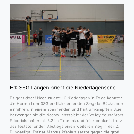
H1: SSG Langen bricht die Niederlagenserie
Es geht doch! Nach zuletzt 16 Niederlagen in Folge konnten
die Herren I der SSG endlich den ersten Sieg der Rückrunde
einfahren. In einem spannenden und hart umkämpften Spiel
bezwangen sie die Nachwuchsspieler der Volley YoungStars
Friedrichshafen mit 3:2 im Tiebreak und feierten damit trotz
des feststehenden Abstiegs einen weiteren Sieg in der 2.
Bundesliga. Trainer Markus Pfahlert setzte gegen die groß