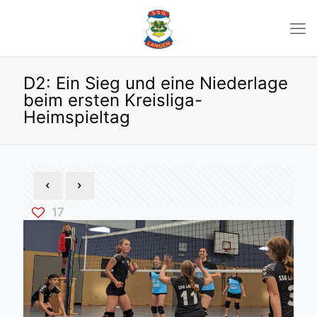
D2: Ein Sieg und eine Niederlage
beim ersten Kreisliga-
Heimspieltag
17