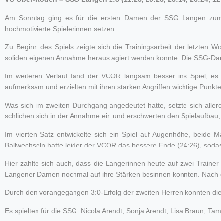
Am Sonntag ging es für die ersten Damen der SSG Langen zum Au
hochmotivierte Spielerinnen setzen.
Zu Beginn des Spiels zeigte sich die Trainingsarbeit der letzten 
soliden eigenen Annahme heraus agiert werden konnte. Die SSG-Damen
Im weiteren Verlauf fand der VCOR langsam besser ins Spiel, es 
aufmerksam und erzielten mit ihren starken Angriffen wichtige Punk
Was sich im zweiten Durchgang angedeutet hatte, setzte sich aller
schlichen sich in der Annahme ein und erschwerten den Spielaufbau, so
Im vierten Satz entwickelte sich ein Spiel auf Augenhöhe, beide
Ballwechseln hatte leider der VCOR das bessere Ende (24:26), soda
Hier zahlte sich auch, dass die Langerinnen heute auf zwei Trainer
Langener Damen nochmal auf ihre Stärken besinnen konnten. Nach dem
Durch den vorangegangen 3:0-Erfolg der zweiten Herren konnten d
Es spielten für die SSG:
Nicola Arendt, Sonja Arendt, Lisa Braun, Ta