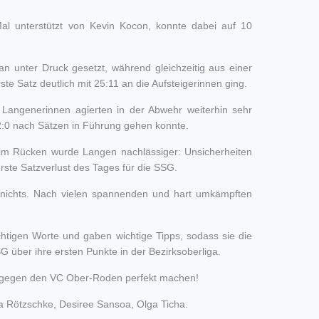
l unterstützt von Kevin Kocon, konnte dabei auf 10
n unter Druck gesetzt, während gleichzeitig aus einer
 Satz deutlich mit 25:11 an die Aufsteigerinnen ging.
 Langenerinnen agierten in der Abwehr weiterhin sehr
 2:0 nach Sätzen in Führung gehen konnte.
g im Rücken wurde Langen nachlässiger: Unsicherheiten
erste Satzverlust des Tages für die SSG.
h nichts. Nach vielen spannenden und hart umkämpften
chtigen Worte und gaben wichtige Tipps, sodass sie die
über ihre ersten Punkte in der Bezirksoberliga.
g gegen den VC Ober-Roden perfekt machen!
a Rötzschke, Desiree Sansoa, Olga Ticha.