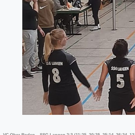
VC Ober-Roden – SSG Langen 2:3 (11:25, 20:25, 25:14, 26:24, 12