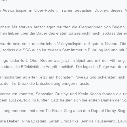
swärtsspiel in Ober-Roden. Trainer Sebastian Dubinyi, dieses Ma
Wochen: Mit starken Aufschlägen wurden die Gegnerinnen von Beginn a
 ließen über die Dauer des ersten Satzes nicht nach, sodass der erste
wurde sein sehr ansehnliches Volleyballspiel auf gutem Niveau. Die
te, sodass die SSG auch im zweiten Satz immer in Führung lag und mit
dings leider fort, Ober-Roden war jetzt im Spiel und mit der Führun
dass die Effektivität im Angriff nachließ. Die logische Folge war der 
 Mannschaften agierten jetzt auf höchstem Niveau und schenkten sic
ss der Tie-Break die Entscheidung bringen musste.
 vertrauen konnten, Sebastian Dubinyi und Kevin Kocon fanden die ri
 15:12-Erfolg im fünften Satz freuten sich die ersten Damen der SSG 
ie Langenerinnen mit dem Tie-Break-Sieg auch den Doppel-Derby-Sie
mara Dieken, Nina Eckstein, Sarah Grudzinksi, Annika Pausewang, Laur