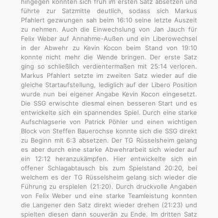
hingegen konnten sich früh im ersten Satz absetzen und
führte zur Satzmitte deutlich, sodass sich Markus
Pfahlert gezwungen sah beim 16:10 seine letzte Auszeit
zu nehmen. Auch die Einwechslung von Jan Jauch für
Felix Weber auf Annahme-Außen und ein Liberowechsel
in der Abwehr zu Kevin Kocon beim Stand von 19:10
konnte nicht mehr die Wende bringen. Der erste Satz
ging so schließlich verdientermaßen mit 25:14 verloren.
Markus Pfahlert setzte im zweiten Satz wieder auf die
gleiche Startaufstellung, lediglich auf der Libero Position
wurde nun bei eigener Angabe Kevin Kocon eingesetzt.
Die SSG erwischte diesmal einen besseren Start und es
entwickelte sich ein spannendes Spiel. Durch eine starke
Aufschlagserie von Patrick Pöhler und einen wichtigen
Block von Steffen Bauerochse konnte sich die SSG direkt
zu Beginn mit 6:3 absetzen. Der TG Rüsselsheim gelang
es aber durch eine starke Abwehrarbeit sich wieder auf
ein 12:12 heranzukämpfen. Hier entwickelte sich ein
offener Schlagabtausch bis zum Spielstand 20:20, bei
welchem es der TG Rüsselsheim gelang sich wieder die
Führung zu erspielen (21:20). Durch druckvolle Angaben
von Felix Weber und eine starke Teamleistung konnten
die Langener den Satz direkt wieder drehen (21:23) und
spielten diesen dann souverän zu Ende. Im dritten Satz