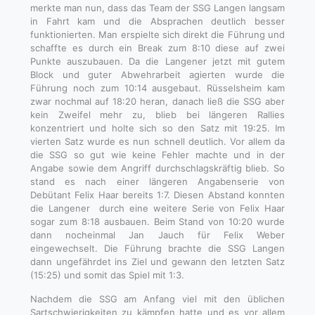
merkte man nun, dass das Team der SSG Langen langsam
in Fahrt kam und die Absprachen deutlich besser
funktionierten. Man erspielte sich direkt die Führung und
schaffte es durch ein Break zum 8:10 diese auf zwei
Punkte auszubauen. Da die Langener jetzt mit gutem
Block und guter Abwehrarbeit agierten wurde die
Führung noch zum 10:14 ausgebaut. Rüsselsheim kam
zwar nochmal auf 18:20 heran, danach ließ die SSG aber
kein Zweifel mehr zu, blieb bei längeren Rallies
konzentriert und holte sich so den Satz mit 19:25. Im
vierten Satz wurde es nun schnell deutlich. Vor allem da
die SSG so gut wie keine Fehler machte und in der
Angabe sowie dem Angriff durchschlagskräftig blieb. So
stand es nach einer längeren Angabenserie von
Debütant Felix Haar bereits 1:7. Diesen Abstand konnten
die Langener durch eine weitere Serie von Felix Haar
sogar zum 8:18 ausbauen. Beim Stand von 10:20 wurde
dann nocheinmal Jan Jauch für Felix Weber
eingewechselt. Die Führung brachte die SSG Langen
dann ungefährdet ins Ziel und gewann den letzten Satz
(15:25) und somit das Spiel mit 1:3.
Nachdem die SSG am Anfang viel mit den üblichen
Sartschwierigkeiten zu kämpfen hatte und es vor allem