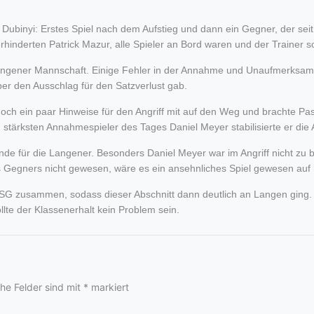
 Dubinyi: Erstes Spiel nach dem Aufstieg und dann ein Gegner, der sei
hinderten Patrick Mazur, alle Spieler an Bord waren und der Trainer so
angener Mannschaft. Einige Fehler in der Annahme und Unaufmerksamk
er den Ausschlag für den Satzverlust gab.
och ein paar Hinweise für den Angriff mit auf den Weg und brachte Pas
tärksten Annahmespieler des Tages Daniel Meyer stabilisierte er die
de für die Langener. Besonders Daniel Meyer war im Angriff nicht zu
 Gegners nicht gewesen, wäre es ein ansehnliches Spiel gewesen auf
SSG zusammen, sodass dieser Abschnitt dann deutlich an Langen ging.
te der Klassenerhalt kein Problem sein.
che Felder sind mit
*
markiert