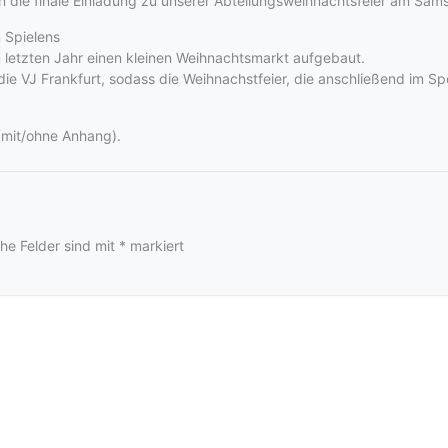
n die finale Einladung zu unserer Abteilungsweihnachtsfeier am Sam
n Spielens
m letzten Jahr einen kleinen Weihnachtsmarkt aufgebaut.
ie VJ Frankfurt, sodass die Weihnachstfeier, die anschließend im 
 (mit/ohne Anhang).
che Felder sind mit
*
markiert